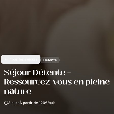
Tous les séjours
Détente
Séjour Détente —
Ressourcez-vous en pleine
nature
3
nuits
À partir de
120
€
/
nuit