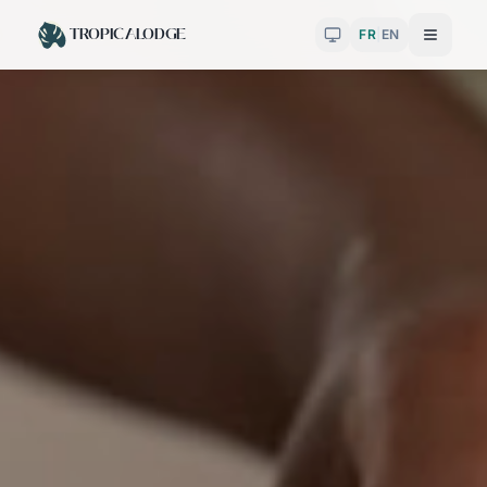
TROPICALODGE
FR
|
EN
Toggle theme
Menu