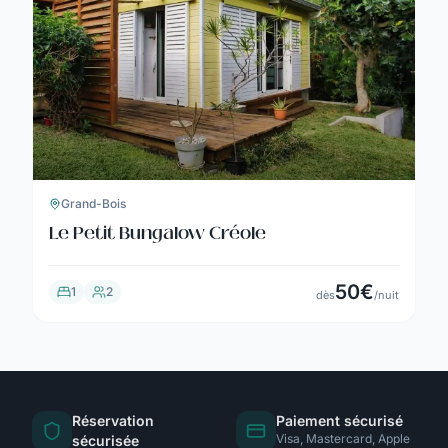
Grand-Bois
Le Petit Bungalow Créole
50
€
1
2
dès
/nuit
Réservation
Paiement sécurisé
Visa, Mastercard, Apple
sécurisée