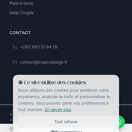
Pied-à-terre
Idéal Couple
CONTACT
+262 693 51 94 55
contact@tropicalodge.fr
Île de La Réunion
🍪 Ce site utilise des cookies
Océan Indien
Nous utilisons des cookies pour améliorer votre
expérience, analyser le trafic et personnaliser le
contenu. Vous pouvez gérer vos préférences à
tout moment.
En savoir plus
©
2026
Tropicalodge.
Tous droits réservés.
—
Site réalisé par
cosmopub.fr
Tout refuser
Mentions légales
CGV
Confidentialité
Sans engagement à ce stade
Paiement sécurisé Stripe
Réponse en < 1h