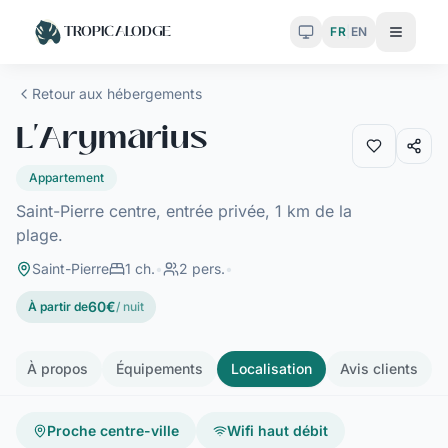
TROPICALODGE
FR
|
EN
Toggle theme
Menu
Retour aux hébergements
L'Arymarius
Appartement
Saint-Pierre centre, entrée privée, 1 km de la
plage.
Saint-Pierre
1
ch.
•
2
pers.
•
60
€
À partir de
/ nuit
Glisser
À propos
Équipements
Localisation
Avis clients
1
/
35
Proche centre-ville
Wifi haut débit