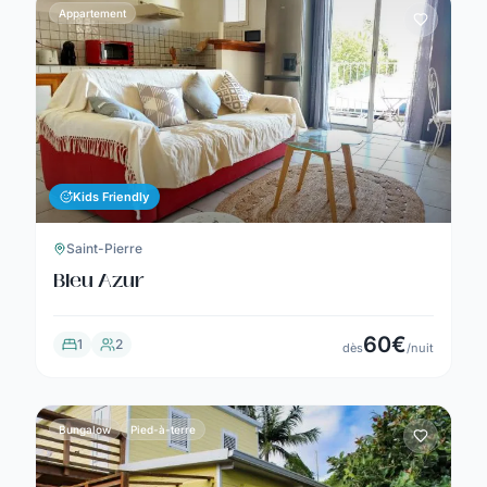
Appartement
Kids Friendly
Saint-Pierre
Bleu Azur
60
€
1
2
dès
/nuit
Bungalow
Pied-à-terre