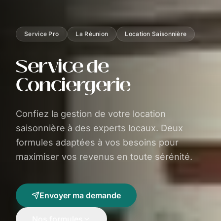
Service Pro
La Réunion
Location Saisonnière
Service de
Conciergerie
Confiez la gestion de votre location
saisonnière à des experts locaux. Deux
formules adaptées à vos besoins pour
maximiser vos revenus en toute sérénité.
Envoyer ma demande
Nos formules