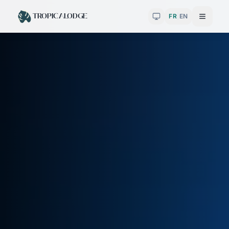
TROPICALODGE
FR
|
EN
Toggle theme
Menu