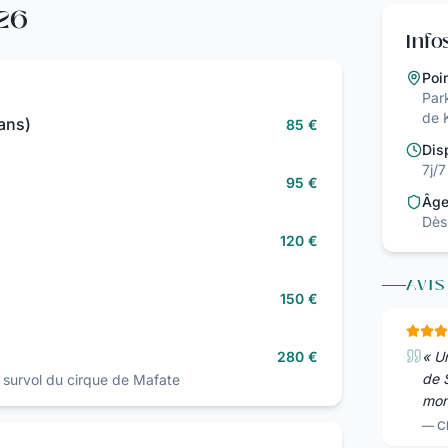
026
Info
Poi
Par
de 
 ans)
85 €
Dis
7j/
95 €
Âge
Dès
120 €
AVIS
150 €
280 €
«
U
de 
survol du cirque de Mafate
moni
—
C