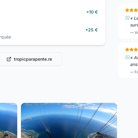
+10 €
«
Le
surv
+25 €
—
V
rquée
«
Ac
tropicparapente.re
ans.
—
F