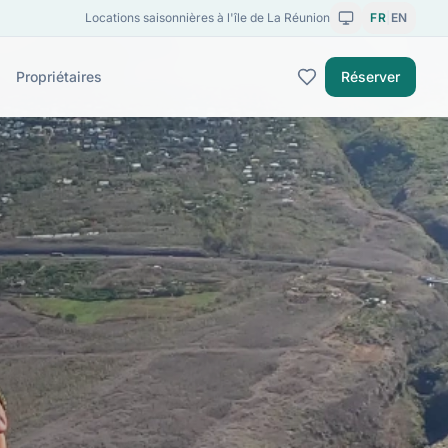
Locations saisonnières à l'île de La Réunion
FR
|
EN
Toggle theme
Propriétaires
Réserver