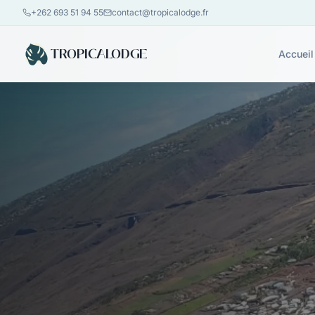
+262 693 51 94 55
contact@tropicalodge.fr
TROPICALODGE
Accueil