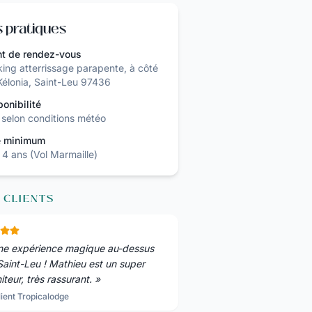
s pratiques
nt de rendez-vous
king atterrissage parapente, à côté
Kélonia, Saint-Leu 97436
ponibilité
7 selon conditions météo
 minimum
 4 ans (Vol Marmaille)
 CLIENTS
ne expérience magique au-dessus
Saint-Leu ! Mathieu est un super
teur, très rassurant.
»
lient Tropicalodge