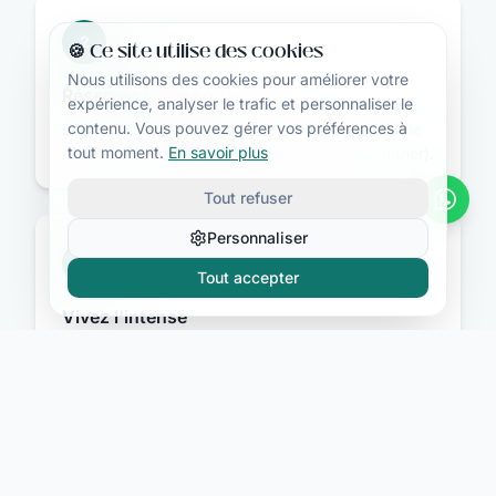
2
🍪 Ce site utilise des cookies
Nous utilisons des cookies pour améliorer votre
Réservez votre sortie
expérience, analyser le trafic et personnaliser le
contenu. Vous pouvez gérer vos préférences à
Encadrement par des moniteurs diplômés. Tout le
tout moment.
En savoir plus
matériel est fourni (combinaison, casque, baudrier).
Tout refuser
Personnaliser
3
Tout accepter
Vivez l'intense
Photos HD et vidéos GoPro incluses pour revivre et
partager l'aventure. Des souvenirs pour la vie.
Tropicalodge × Waterfalls — l'île intense côté eaux
vives.