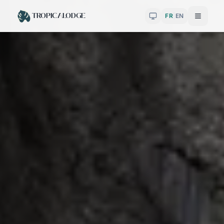
TROPICALODGE
FR
|
EN
Toggle theme
Menu